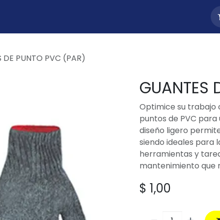
uctos
Nosotros
Contacto
 DE PUNTO PVC (PAR)
GUANTES D
Optimice su trabajo 
puntos de PVC para u
diseño ligero permite
siendo ideales para 
herramientas y tare
mantenimiento que re
$
1,00