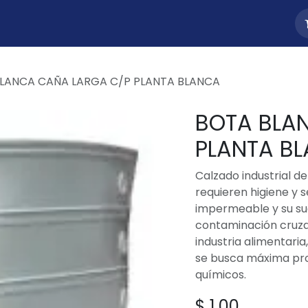
uctos
Nosotros
Contacto
LANCA CAÑA LARGA C/P PLANTA BLANCA
BOTA BLA
PLANTA B
Calzado industrial d
requieren higiene y s
impermeable y su sue
contaminación cruzad
industria alimentaria
se busca máxima pro
químicos.
$
1,00